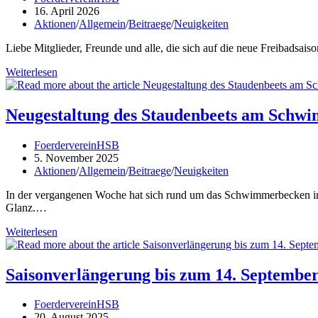
Autor:
Beitrag
16. April 2026
veröffentlicht:
Beitrags-
Aktionen
/
Allgemein
/
Beitraege
/
Neuigkeiten
Kategorie:
Liebe Mitglieder, Freunde und alle, die sich auf die neue Freibadsais
Saisoneröffnung
Weiterlesen
2026
Neugestaltung des Staudenbeets am Schw
Beitrags-
FoerdervereinHSB
Autor:
Beitrag
5. November 2025
veröffentlicht:
Beitrags-
Aktionen
/
Allgemein
/
Beitraege
/
Neuigkeiten
Kategorie:
In der vergangenen Woche hat sich rund um das Schwimmerbecken im 
Glanz.…
Neugestaltung
Weiterlesen
des
Staudenbeets
am
Saisonverlängerung bis zum 14. Septembe
Schwimmerbecken
Beitrags-
FoerdervereinHSB
Autor:
Beitrag
20. August 2025