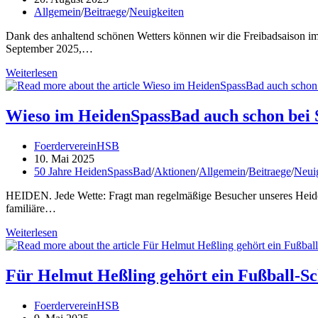
veröffentlicht:
Beitrags-
Allgemein
/
Beitraege
/
Neuigkeiten
Kategorie:
Dank des anhaltend schönen Wetters können wir die Freibadsaison im 
September 2025,…
Saisonverlängerung
Weiterlesen
bis
zum
14.
Wieso im HeidenSpassBad auch schon be
September
2025
Beitrags-
FoerdervereinHSB
Autor:
Beitrag
10. Mai 2025
veröffentlicht:
Beitrags-
50 Jahre HeidenSpassBad
/
Aktionen
/
Allgemein
/
Beitraege
/
Neui
Kategorie:
HEIDEN. Jede Wette: Fragt man regelmäßige Besucher unseres Heide
familiäre…
Wieso
Weiterlesen
im
HeidenSpassBad
auch
Für Helmut Heßling gehört ein Fußball-Sc
schon
bei
Beitrags-
FoerdervereinHSB
Schnee
Autor:
Beitrag