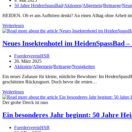
9. Mai 2025
geschwommen
veröffentlicht:
Beitrags-
50 Jahre HeidenSpassBad
/
Aktionen
/
Allgemein
/
Beitraege
/
Neui
wurde
Kategorie:
HEIDEN. Ob er ans Aufhören denkt? An einen Alltag ohne Arbeit i
Für
Weiterlesen
Helmut
Heßling
gehört
Neues Insektenhotel im HeidenSpassBad – M
ein
Fußball-
Beitrags-
FoerdervereinHSB
Schwätzchen
Autor:
Beitrag
26. März 2025
mit
veröffentlicht:
Beitrags-
Aktionen
/
Allgemein
/
Beitraege
/
Neuigkeiten
den
Kategorie:
Badegästen
Ein neues Zuhause für kleine, nützliche Bewohner: Im HeidenSpassBad
einfach
geschützten Rückzugsort. Doch bevor die ersten…
dazu
Neues
Weiterlesen
Insektenhotel
im
Der grobe Dreck ist raus
HeidenSpassBad
–
Ein besonderes Jahr beginnt: 50 Jahre He
Macht
mit
Beitrags-
FoerdervereinHSB
bei