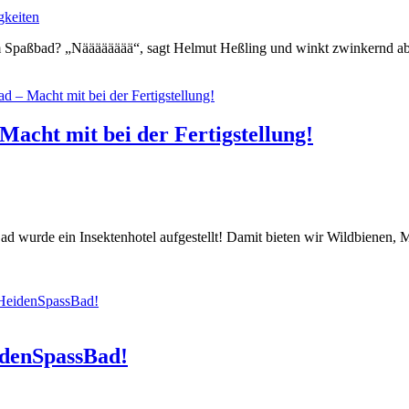
gkeiten
m Spaßbad? „Nääääääää“, sagt Helmut Heßling und winkt zwinkernd a
acht mit bei der Fertigstellung!
 wurde ein Insektenhotel aufgestellt! Damit bieten wir Wildbienen, M
idenSpassBad!