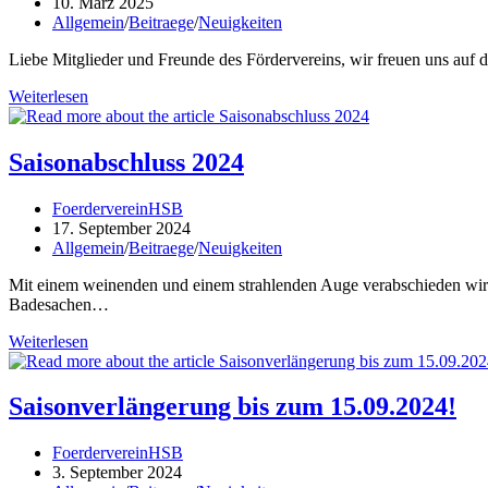
Autor:
Beitrag
10. März 2025
der
veröffentlicht:
Beitrags-
Allgemein
/
Beitraege
/
Neuigkeiten
Fertigstellung!
Kategorie:
Liebe Mitglieder und Freunde des Fördervereins, wir freuen uns auf 
Ein
Weiterlesen
besonderes
Jahr
beginnt:
Saisonabschluss 2024
50
Jahre
Beitrags-
FoerdervereinHSB
HeidenSpassBad!
Autor:
Beitrag
17. September 2024
veröffentlicht:
Beitrags-
Allgemein
/
Beitraege
/
Neuigkeiten
Kategorie:
Mit einem weinenden und einem strahlenden Auge verabschieden wir 
Badesachen…
Saisonabschluss
Weiterlesen
2024
Saisonverlängerung bis zum 15.09.2024!
Beitrags-
FoerdervereinHSB
Autor:
Beitrag
3. September 2024