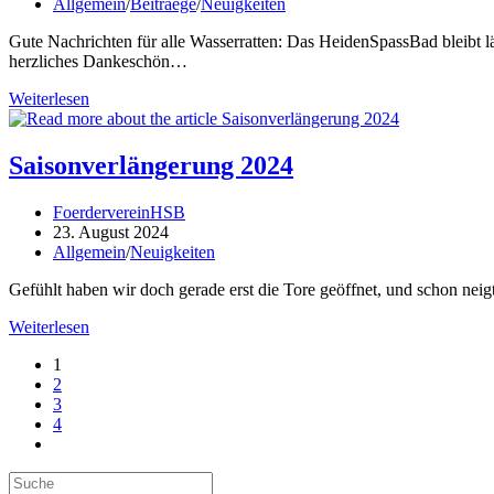
veröffentlicht:
Beitrags-
Allgemein
/
Beitraege
/
Neuigkeiten
Kategorie:
Gute Nachrichten für alle Wasserratten: Das HeidenSpassBad bleibt 
herzliches Dankeschön…
Saisonverlängerung
Weiterlesen
bis
zum
15.09.2024!
Saisonverlängerung 2024
Beitrags-
FoerdervereinHSB
Autor:
Beitrag
23. August 2024
veröffentlicht:
Beitrags-
Allgemein
/
Neuigkeiten
Kategorie:
Gefühlt haben wir doch gerade erst die Tore geöffnet, und schon neig
Saisonverlängerung
Weiterlesen
2024
1
2
3
4
Gehe
zur
Search
nächsten