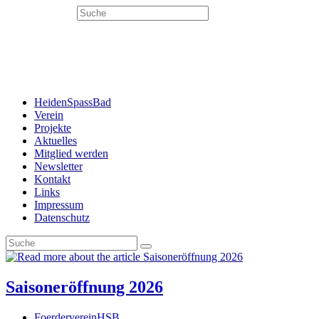
Search
this
website
Menü
Schließen
HeidenSpassBad
Verein
Projekte
Aktuelles
Mitglied werden
Newsletter
Kontakt
Links
Impressum
Datenschutz
Saisoneröffnung 2026
Beitrags-
FoerdervereinHSB