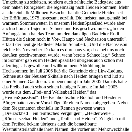
Umgebung zu schätzen, sondern auch zahlreiche Badegäste aus
dem nahen Ruhrgebiet, die regelmäßig nach Heiden kommen. Mehr
als dreieinhalb Millionen Besucher hat die Gemeinde Heiden seit
der Eröffnung 1975 insgesamt gezählt. Die meisten naturgemäß bei
warmem Sommerwetter. In unserem HeidenSpassBad wurde aber
auch schon an Tagen mit Schnee und Eis geschwommen. „In den
Anfangsjahren hat das Team um den damaligen Badleiter Rudi
Hütten die Saison noch in Vor-, Haupt- und Nachsaison unterteilt“,
erklärt der heutige Badleiter Martin Schubert. „Und die Nachsaison
reichte bis November. Da kam es durchaus vor, dass bei uns noch
draußen geschwommen wurde, wenn bereits Schnee lag.“ Schnee
im Sommer gab es im HeidenSpassBad übrigens auch schon mal –
allerdings als gewollte und willkommene Abkühlung im
Hochsommer. Im Juli 2006 ließ die Gemeinde eine Lkw-Ladung
Schnee aus der Neusser Skihalle nach Heiden bringen und lud zu
einer Schnee-Gaudi ein. Umbenennung im Jahr 2005 Damals hatte
das Freibad auch schon seinen heutigen Namen: Im Jahr 2005
wurde aus dem „Frei- und Wellenbad Heiden“ das
„HeidenSpassBad“: Die Fachhochschule Bocholt und Heidener
Bürger hatten zuvor Vorschläge für einen Namen abgegeben. Neben
dem Siegernamen ebenfalls im Rennen gewesen waren
„Dreizackbad – ein teuflisches Vergnügen“, „Heidenwelle“,
„Römserseebad Heiden“ und „Teufelsbad Heiden“. Zeitgleich mit
dem Freibad bekam übrigens auch die benachbarte
Westmünsterlandhalle ihren Namen, die vorher nur Mehrzweckhalle