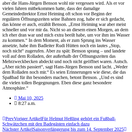
aber die Hans-Jürgen Benson wohl nie vergessen wird. Als er vor
vielen Jahren mitbekommen hatte, dass der damalige
Gemeindedirektor Ernst Heiming oft schon vor Beginn der
regulären Öffnungszeiten seine Bahnen zog, habe er sich gedacht,
das könne er auch, erzählt Benson. „Ernst Heiming war aber meist
schneller und vor mir da. Nicht so an diesem einen Morgen, an dem
ich eher dran war und mich extra beeilt habe, um vor ihm ins Wasser
zu kommen.“ In dem Moment, als er zum Sprung ins Wasser
ansetzte, habe ihm Badleiter Rudi Hütten noch ein lautes „Stop,
noch nicht“ zugerufen. Aber zu spät: Benson sprang – und landete
voll auf dem Rolladen, der außerhalb der Öffnungszeiten das
Mehrzweckbecken abdeckt und noch nicht geöffnet waren. Autsch.
„Aber nichts passiert“, sagt Hans-Jürgen Benson und lacht. „Weder
dem Rolladen noch mir.“ Es seien Erinnerungen wie diese, die das
Spaßbad für ihn besonders machen, betont Benson. „Und es sind
die vielen tollen Begegnungen. Eben diese ganz besondere
Atmosphäre.“
Mai 10, 2025
8:27 a.m.
Prev
Voriger Artikel
Für Helmut Heßling gehört ein Fußball-
Schwätzchen mit den Badegästen einfach dazu
Nächster Artikel
Saisonverlängerung bis zum 14. September 2025