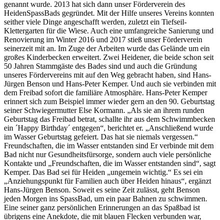
genannt wurde. 2013 hat sich dann unser Förderverein des
HeidenSpassBads gegründet. Mit der Hilfe unseres Vereins konnten
seither viele Dinge angeschafft werden, zuletzt ein Tiefseil-
Klettergarten für die Wiese. Auch eine umfangreiche Sanierung und
Renovierung im Winter 2016 und 2017 stieß unser Förderverein
seinerzeit mit an. Im Zuge der Arbeiten wurde das Gelände um ein
großes Kinderbecken erweitert. Zwei Heidener, die beide schon seit
50 Jahren Stammgäste des Bades sind und auch die Gründung
unseres Fördervereins mit auf den Weg gebracht haben, sind Hans-
Jürgen Benson und Hans-Peter Kemper. Und auch sie verbinden mit
dem Freibad sofort die familiäre Atmosphäre. Hans-Peter Kemper
erinnert sich zum Beispiel immer wieder gern an den 90. Geburtstag
seiner Schwiegermutter Else Kormann. „Als sie an ihrem runden
Geburtstag das Freibad betrat, schallte ihr aus dem Schwimmbecken
ein ´Happy Birthday´ entgegen“, berichtet er. „Anschließend wurde
im Wasser Geburtstag gefeiert. Das hat sie niemals vergessen.“
Freundschaften, die im Wasser entstanden sind Er verbinde mit dem
Bad nicht nur Gesundheitsfürsorge, sondern auch viele persönliche
Kontakte und „Freundschaften, die im Wasser entstanden sind“, sagt
Kemper. Das Bad sei für Heiden „ungemein wichtig.“ Es sei ein
„Anziehungspunkt für Familien auch über Heiden hinaus“, ergänzt
Hans-Jürgen Benson. Soweit es seine Zeit zulässt, geht Benson
jeden Morgen ins SpassBad, um ein paar Bahnen zu schwimmen.
Eine seiner ganz persönlichen Erinnerungen an das Spaßbad ist
übrigens eine Anekdote, die mit blauen Flecken verbunden war,