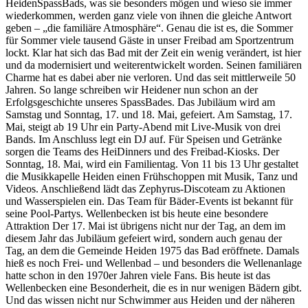
HeidenSpassBads, was sie besonders mögen und wieso sie immer
wiederkommen, werden ganz viele von ihnen die gleiche Antwort
geben – „die familiäre Atmosphäre“. Genau die ist es, die Sommer
für Sommer viele tausend Gäste in unser Freibad am Sportzentrum
lockt. Klar hat sich das Bad mit der Zeit ein wenig verändert, ist hier
und da modernisiert und weiterentwickelt worden. Seinen familiären
Charme hat es dabei aber nie verloren. Und das seit mittlerweile 50
Jahren. So lange schreiben wir Heidener nun schon an der
Erfolgsgeschichte unseres SpassBades. Das Jubiläum wird am
Samstag und Sonntag, 17. und 18. Mai, gefeiert. Am Samstag, 17.
Mai, steigt ab 19 Uhr ein Party-Abend mit Live-Musik von drei
Bands. Im Anschluss legt ein DJ auf. Für Speisen und Getränke
sorgen die Teams des HeiDinners und des Freibad-Kiosks. Der
Sonntag, 18. Mai, wird ein Familientag. Von 11 bis 13 Uhr gestaltet
die Musikkapelle Heiden einen Frühschoppen mit Musik, Tanz und
Videos. Anschließend lädt das Zephyrus-Discoteam zu Aktionen
und Wasserspielen ein. Das Team für Bäder-Events ist bekannt für
seine Pool-Partys. Wellenbecken ist bis heute eine besondere
Attraktion Der 17. Mai ist übrigens nicht nur der Tag, an dem im
diesem Jahr das Jubiläum gefeiert wird, sondern auch genau der
Tag, an dem die Gemeinde Heiden 1975 das Bad eröffnete. Damals
hieß es noch Frei- und Wellenbad – und besonders die Wellenanlage
hatte schon in den 1970er Jahren viele Fans. Bis heute ist das
Wellenbecken eine Besonderheit, die es in nur wenigen Bädern gibt.
Und das wissen nicht nur Schwimmer aus Heiden und der näheren