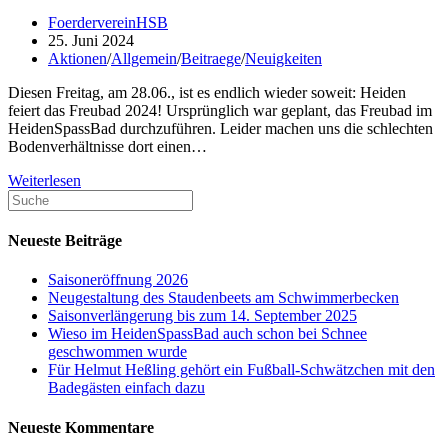
Beitrags-
FoerdervereinHSB
Autor:
Beitrag
25. Juni 2024
veröffentlicht:
Beitrags-
Aktionen
/
Allgemein
/
Beitraege
/
Neuigkeiten
Kategorie:
Diesen Freitag, am 28.06., ist es endlich wieder soweit: Heiden
feiert das Freubad 2024! Ursprünglich war geplant, das Freubad im
HeidenSpassBad durchzuführen. Leider machen uns die schlechten
Bodenverhältnisse dort einen…
Freubad
Weiterlesen
Search
2024
this
–
website
Dieses
Neueste Beiträge
Jahr
auf
Saisoneröffnung 2026
dem
Neugestaltung des Staudenbeets am Schwimmerbecken
Rathausplatz!
Saisonverlängerung bis zum 14. September 2025
Wieso im HeidenSpassBad auch schon bei Schnee
geschwommen wurde
Für Helmut Heßling gehört ein Fußball-Schwätzchen mit den
Badegästen einfach dazu
Neueste Kommentare